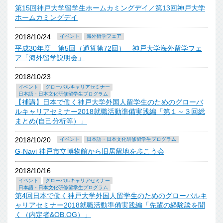
第15回神戸大学留学生ホームカミングデイ／第13回神戸大学
ホームカミングデイ
2018/10/24
イベント
海外留学フェア
平成30年度 第5回（通算第72回） 神戸大学海外留学フェ
ア「海外留学説明会」
2018/10/23
イベント
グローバルキャリアセミナー
日本語・日本文化研修留学生プログラム
【補講】日本で働く神戸大学外国人留学生のためのグローバ
ルキャリアセミナー2018就職活動準備実践編「第１～３回総
まとめ(自己分析等）」
2018/10/20
イベント
日本語・日本文化研修留学生プログラム
G-Navi 神戸市立博物館から旧居留地を歩こう会
2018/10/16
イベント
グローバルキャリアセミナー
日本語・日本文化研修留学生プログラム
第4回日本で働く神戸大学外国人留学生のためのグローバルキ
ャリアセミナー2018就職活動準備実践編「先輩の経験談を聞
く（内定者&OB.OG）」