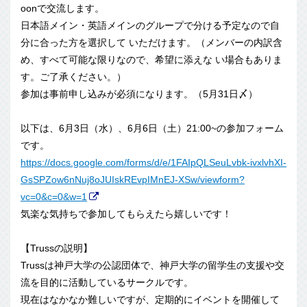
oonで交流します。
日本語メイン・英語メインのグループで分ける予定なので自
分に合
った方を選択して いただけます。（メンバーの内訳含
め、すべて可能な限りなので、
希望に添えな い場合もありま
す。ご了承ください。）
参加は事前申し込みが必須になります。（5月31日〆）
以下は、6月3日（水）、6月6日（土）21:00~の参加フォ
ーム
です。
https://docs.google.com/forms/
d/e/1FAIpQLSeuLvbk-ivxlvhXI-
Gs
SPZow6nNuj8oJUIskREvpIMnEJ-XSw
/viewform?
vc=0&c=0&w=1
気楽な気持ちで参加してもらえたら嬉しいです！
【Trussの説明】
Trussは神戸大学の公認団体で、神戸大学の留学生の支援や交
流を目的に活動しているサークルです。
現在はなかなか難しいですが、定期的にイベントを開催して