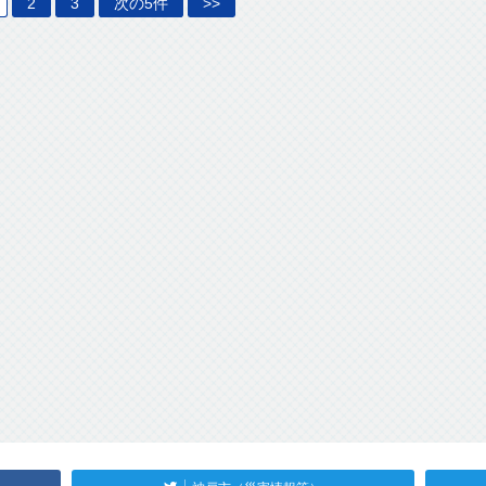
2
3
次の5件
>>