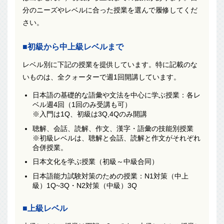
分のニーズやレベルに合った授業を選んで履修してくだ
さい。
■初級から中上級レベルまで
レベル別に下記の授業を提供しています。特に記載のな
いものは、全クォーターで週1回開講しています。
日本語の基礎的な語彙や文法を中心に学ぶ授業：各レ
ベル週4回（1回のみ受講も可）
※入門は1Q、初級は3Q,4Qのみ開講
聴解、会話、読解、作文、漢字・語彙の技能別授業
※初級レベルは、聴解と会話、読解と作文がそれぞれ
合併授業。
日本文化を学ぶ授業（初級～中級合同）
日本語能力試験対策のための授業：N1対策（中上
級）1Q~3Q・N2対策（中級）3Q
■上級レベル