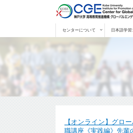
センターについて
日本語学習
【オンライン】グロー
職講座《実践編》先輩の