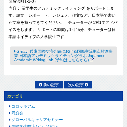
区脇浜町1-2-8）
内容： 留学生のアカデミックライティング をサポートしま
す。論文、レポー ト、レジュメ、作文など、日本語で書い
た文章を持ってきてくださ
い。 チューターが 1対1でアドバ
イスをします。 サポートの時間は1回45分、チューターは日
本語ネイティブの大
学院生です。
G-navi 兵庫国際交流会館における国際交流拠点推進事
業 日本語アカデミックライティングラボ Japanese
Academic Writing Lab (予約はこちらから)
前の記事
次の記事
カテゴリ
コロッキアム
同窓会
グローバルキャリアセミナー
国際学生交流シンポジウム