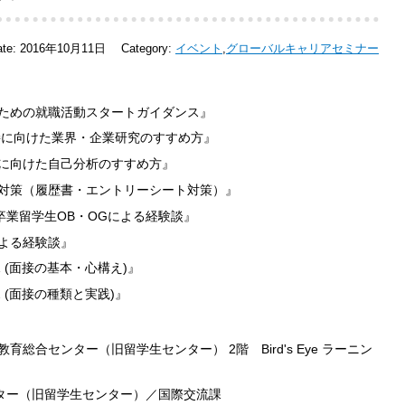
ate:
2016年10月11日
Category:
イベント
,
グローバルキャリアセミナー
学生のための就職活動スタートガイダンス』
S・面接に向けた業界・企業研究のすすめ方』
・面接に向けた自己分析のすすめ方』
考試験対策（履歴書・エントリーシート対策）』
大学卒業留学生OB・OGによる経験談』
者による経験談』
策1 (面接の基本・心構え)』
策2 (面接の種類と実践)』
総合センター（旧留学生センター） 2階 Bird's Eye ラーニン
ター（旧留学生センター）／国際交流課