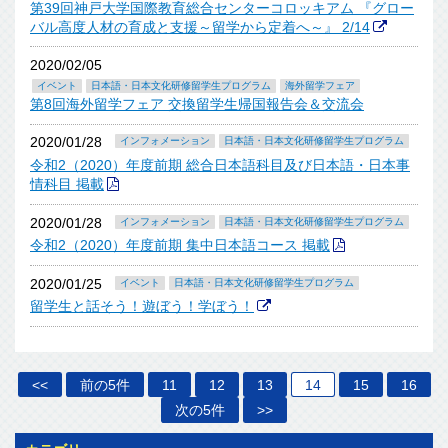
第39回神戸大学国際教育総合センターコロッキアム 『グロー
バル高度人材の育成と支援～留学から定着へ～』 2/14
2020/02/05
イベント
日本語・日本文化研修留学生プログラム
海外留学フェア
第8回海外留学フェア 交換留学生帰国報告会＆交流会
2020/01/28
インフォメーション
日本語・日本文化研修留学生プログラム
令和2（2020）年度前期 総合日本語科目及び日本語・日本事
情科目 掲載
2020/01/28
インフォメーション
日本語・日本文化研修留学生プログラム
令和2（2020）年度前期 集中日本語コース 掲載
2020/01/25
イベント
日本語・日本文化研修留学生プログラム
留学生と話そう！遊ぼう！学ぼう！
<<
前の5件
11
12
13
14
15
16
次の5件
>>